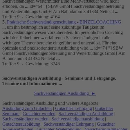
Sachverständigen Wertermittler Eine Mehrwertsteuer wird nicht
erhoben, da
...
id=“64 ″] SBW GmbH Sachverständigenbetreuung
und Weiterbildungs GmbH Am Bahndamm 3 41334 Nettetal
...
Treffer: 9 - Gewichtung: 4164
5.
Praktische Sachverständigenschulung - EINZELCOACHING
...
um ihn bestmöglich auf seine zukünftige Tätigkeit im
Sachverständigenwesen vorzubereiten. Im persönlichen Coaching
wird der Teilnehmer
...
erfahrenen Sachverständigen in alle
wichtigen Themenbereiche eingeführt und unterstützt. Für eine
optimale und praxisorientierte
Ausbildung
wird
...
id=“74 ″] SBW
GmbH Sachverständigenbetreuung und Weiterbildungs GmbH Am
Bahndamm 3 41334 Nettetal
...
Treffer: 9 - Gewichtung: 3746
Sachverständigen Ausbildung - Seminare und Lehrgänge,
Termine und Informationen ...
Sachverständigen Ausbildung ►
Sachverständigen Ausbildung und weitere Angebote
Ausbildung zum Gutachter
|
Gutachter Lehrgang
|
Gutachter
Seminare
|
Gutachter werden
|
Sachverständigen Ausbildung
|
Sachverständiger werden
|
Sachverständigenausbildung
|
Gutachterausbildung
|
Sachverständiger Lehrgang
|
Gutachter
Voraussetzungen
|
Gutachter Weiterbildung
|
Versicherungsgutachter