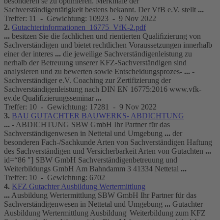
besonderen se zu optimieren. Merkmale der
Sachverständigentätigkeit bestens bekannt. Der VfB e.V. stellt
...
Treffer: 11 - Gewichtung: 10923 - 9 Nov 2022
2.
Gutachterinformationen_16775_VfK-2.pdf
...
besitzen Sie die fachlichen und rientierten Qualiﬁzierung von
Sachverständigen und bietet rechtlichen Voraussetzungen innerhalb
einer der interes
...
die jeweilige Sachverständigenleistung zu
nerhalb der Betreuung unserer KFZ-Sachverständigen sind
analysieren und zu bewerten sowie Entscheidungsprozes-
...
-
Sachverständiger e.V. Coaching zur Zertifizierung der
Sachverständigenleistung nach DIN EN 16775:2016 www.vfk-
ev.de Qualifizierungsseminar
...
Treffer: 10 - Gewichtung: 17281 - 9 Nov 2022
3.
BAU GUTACHTER BAUWERKS- ABDICHTUNG
...
- ABDICHTUNG SBW GmbH Ihr Partner für das
Sachverständigenwesen in Nettetal und Umgebung
...
der
besonderen Fach-/Sachkunde Arten von Sachverständigen Haftung
des Sachverständigen und Versicherbarkeit Arten von Gutachten
...
id=“86 ″] SBW GmbH Sachverständigenbetreuung und
Weiterbildungs GmbH Am Bahndamm 3 41334 Nettetal
...
Treffer: 10 - Gewichtung: 6702
4.
KFZ Gutachter
Ausbildung
Wertermittlung
...
Ausbildung
Wertermittlung SBW GmbH Ihr Partner für das
Sachverständigenwesen in Nettetal und Umgebung
...
Gutachter
Ausbildung
Wertermittlung
Ausbildung
¦ Weiterbildung zum KFZ