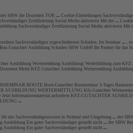
 der SBW die Dozenten TOP,
...
Cookie-Einstellungen Sachverständig
hverständiger Zertifizierung Social Media aktivieren Mit der
...
Cookie
bildung Sachverständiger Zertifizierung Social Media aktivieren Mit 
 einzelnen Sachverständigen zugeschnittenen Schaden. Im Seminar
...
, es
Bau
Gutachter
Ausbildung Schaden SBW GmbH Ihr Partner für das Sa
chter
Ausbildung Wertermittlung Ausbildung¦
Weiterbildung
zum KFZ S
r Dozenten Menü KFZ
Gutachter
Ausbildung Wertermittlung Ausbildun
SSEMINAR BOOTE Boot-
Gutachter
Bootseminar 3-Tages Basissemin
ER
AUSBILDUNG WERTERMITTLUNG Kfz-
Gutachter
Wertseminar
Jetzt Informationsmaterial anfordern KFZ-
GUTACHTER
AUSBILD
ANMELDUNG
...
für das Sachverständigenwesen in Nettetal und Umgebung
...
der SBW
g Ausbildung Ein guter Sachverständiger genießt nicht
...
der SBW Ihr
g Ausbildung Ein guter Sachverständiger genießt nicht
...