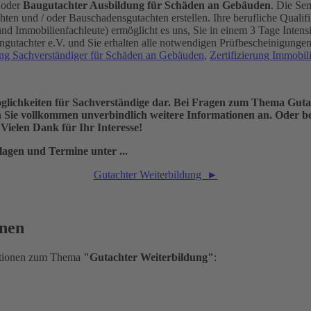
 oder
Baugutachter Ausbildung für Schäden an Gebäuden
. Die Se
ten und / oder Bauschadensgutachten erstellen. Ihre berufliche Qualif
 Immobilienfachleute) ermöglicht es uns, Sie in einem 3 Tage Inten
gutachter e.V. und Sie erhalten alle notwendigen Prüfbescheinigungen 
rung Sachverständiger für Schäden an Gebäuden
,
Zertifizierung Immobil
möglichkeiten für Sachverständige dar. Bei Fragen zum Thema Guta
 Sie vollkommen unverbindlich weitere Informationen an. Oder b
Vielen Dank für Ihr Interesse!
agen und Termine unter ...
Gutachter Weiterbildung ►
onen
mationen zum Thema
"Gutachter Weiterbildung"
: