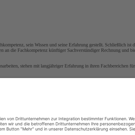
mpetenz, sein Wissen und seine Erfahrung gestellt. Schließlich ist d
en an die Fachkompetenz künftiger Sachverständiger Rechnung und bi
eiten, stehen mit langjähriger Erfahrung in ihren Fachbereichen für 
ändige finden Sie auch auf Wikipedia. Darunter eine allgemeine Defini