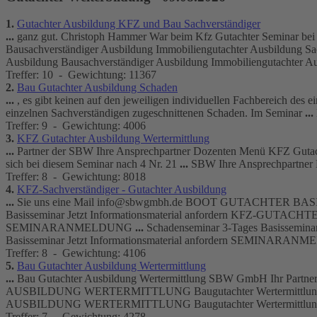
1.
Gutachter
Ausbildung KFZ und Bau Sachverständiger
...
ganz gut. Christoph Hammer War beim Kfz
Gutachter
Seminar bei
Bausachverständiger Ausbildung Immobilien
gutachter
Ausbildung Sac
Ausbildung Bausachverständiger Ausbildung Immobilien
gutachter
Aus
Treffer: 10 - Gewichtung: 11367
2.
Bau
Gutachter
Ausbildung Schaden
...
, es gibt keinen auf den jeweiligen individuellen Fachbereich des
einzelnen Sachverständigen zugeschnittenen Schaden. Im Seminar
...
Treffer: 9 - Gewichtung: 4006
3.
KFZ
Gutachter
Ausbildung Wertermittlung
...
Partner der SBW Ihre Ansprechpartner Dozenten Menü KFZ
Guta
sich bei diesem Seminar nach 4 Nr. 21
...
SBW Ihre Ansprechpartne
Treffer: 8 - Gewichtung: 8018
4.
KFZ-Sachverständiger -
Gutachter
Ausbildung
...
Sie uns eine Mail info@sbwgmbh.de BOOT
GUTACHTER
BASI
Basisseminar Jetzt Informationsmaterial anfordern KFZ-
GUTACHT
SEMINARANMELDUNG
...
Schadenseminar 3-Tages Basisseminar 
Basisseminar Jetzt Informationsmaterial anfordern SEMINAR
Treffer: 8 - Gewichtung: 4106
5.
Bau
Gutachter
Ausbildung Wertermittlung
...
Bau
Gutachter
Ausbildung Wertermittlung SBW GmbH Ihr Partner 
AUSBILDUNG WERTERMITTLUNG Bau
gutachter
Wertermittlun
AUSBILDUNG WERTERMITTLUNG Bau
gutachter
Wertermittlun
Treffer: 7 - Gewichtung: 4278