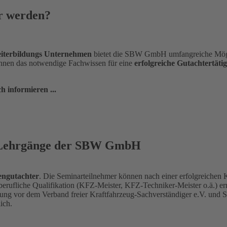
er werden?
iterbildungs Unternehmen
bietet die SBW GmbH umfangreiche Mög
nen das notwendige Fachwissen für eine
erfolgreiche Gutachtertätig
h informieren ...
d Lehrgänge der SBW GmbH
ngutachter
. Die Seminarteilnehmer können nach einer erfolgreiche
berufliche Qualifikation (KFZ-Meister, KFZ-Techniker-Meister o.ä.) e
ung vor dem Verband freier Kraftfahrzeug-Sachverständiger e.V. und Si
ich.