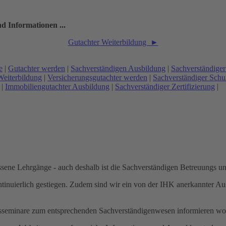
d Informationen ...
Gutachter Weiterbildung ►
e
|
Gutachter werden
|
Sachverständigen Ausbildung
|
Sachverständige
Weiterbildung
|
Versicherungsgutachter werden
|
Sachverständiger Schu
|
Immobiliengutachter Ausbildung
|
Sachverständiger Zertifizierung
|
lassene Lehrgänge - auch deshalb ist die Sachverständigen Betreuungs u
inuierlich gestiegen. Zudem sind wir ein von der IHK anerkannter Au
ungsseminare zum entsprechenden Sachverständigenwesen informieren wo