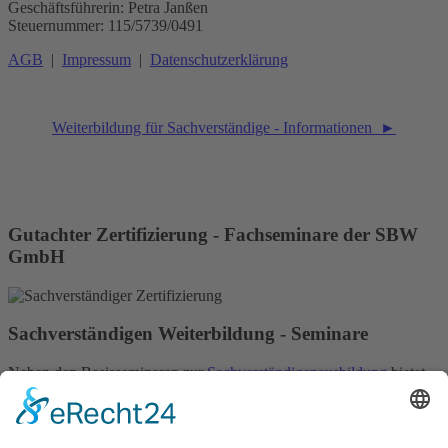
Geschäftsführerin: Petra Janßen
Steuernummer: 115/5739/0491
AGB
|
Impressum
|
Datenschutzerklärung
Weiterbildung für Sachverständige - Informationen ►
Gutachter Zertifizierung - Fachseminare der SBW
GmbH
Sachverständigen Weiterbildung - Seminare
Neben den Basisseminaren zur
Sachverständigenausbildung
bietet
die SBW GmbH auch eine Vielzahl fundierter Fachseminare zur
gezielten Weiterbildung in Ihrem jeweiligen Fachgebiet an. Immer
wichtiger wird dabei die EU-Zertifizierung für Gutachter.