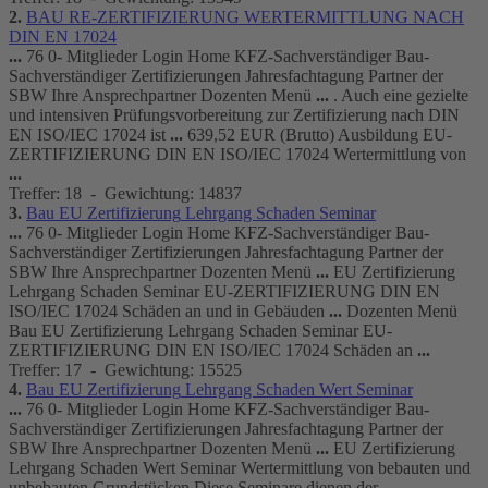
2.
BAU RE-
ZERTIFIZIERUNG
WERTERMITTLUNG
NACH
DIN
EN
17024
...
76 0- Mitglieder Login Home KFZ-Sachverständiger Bau-
Sachverständiger
Zertifizierung
en Jahresfachtagung Partner der
SBW Ihre Ansprechpartner Dozenten Menü
...
. Auch eine gezielte
und intensiven Prüfungsvorbereitung zur
Zertifizierung
nach
DIN
EN ISO/IEC
17024
ist
...
639,52 EUR (Brutto) Ausbildung EU-
ZERTIFIZIERUNG
DIN
EN ISO/IEC
17024
Wertermittlung von
...
Treffer: 18 - Gewichtung: 14837
3.
Bau EU
Zertifizierung
Lehrgang Schaden Seminar
...
76 0- Mitglieder Login Home KFZ-Sachverständiger Bau-
Sachverständiger
Zertifizierung
en Jahresfachtagung Partner der
SBW Ihre Ansprechpartner Dozenten Menü
...
EU
Zertifizierung
Lehrgang Schaden Seminar EU-
ZERTIFIZIERUNG
DIN
EN
ISO/IEC
17024
Schäden an und in Gebäuden
...
Dozenten Menü
Bau EU
Zertifizierung
Lehrgang Schaden Seminar EU-
ZERTIFIZIERUNG
DIN
EN ISO/IEC
17024
Schäden an
...
Treffer: 17 - Gewichtung: 15525
4.
Bau EU
Zertifizierung
Lehrgang Schaden Wert Seminar
...
76 0- Mitglieder Login Home KFZ-Sachverständiger Bau-
Sachverständiger
Zertifizierung
en Jahresfachtagung Partner der
SBW Ihre Ansprechpartner Dozenten Menü
...
EU
Zertifizierung
Lehrgang Schaden Wert Seminar Wertermittlung von bebauten und
unbebauten Grundstücken Diese Seminare dienen der