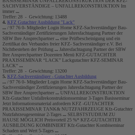
BASIS
SEMINAR
UNFALLREKONSTRUKTION DER
KFZ
-
SACHVERSTÄNDIGE – UNFALLREKONSTRUKTION Im
immer
...
Treffer: 28 - Gewichtung: 13488
4.
KFZ
Gutachter
Ausbildung "Lack"
...
/ 97 76 0- Mitglieder Login Home
KFZ
-Sachverständiger Bau-
Sachverständiger Zertifizierungen Jahresfachtagung Partner der
SBW Ihre Ansprechpartner
...
eine Prüfbescheinigung und ein
Zertifikat des Verbandes freier
KFZ
- Sachverständiger e.V. Bei
Nichtbestehen der Prüfung
...
Jahresfachtagung Partner der SBW
Ihre Ansprechpartner Dozenten Menü
KFZ
-
GUTACHTER
PRAXIS
SEMINAR
“LACK” Lack
gutachter
KFZ
-
SEMINAR
LACK“
...
Treffer: 28 - Gewichtung: 13200
5.
KFZ
-Sachverständiger -
Gutachter
Ausbildung
...
/ 97 76 0- Mitglieder Login Home
KFZ
-Sachverständiger Bau-
Sachverständiger Zertifizierungen Jahresfachtagung Partner der
SBW Ihre Ansprechpartner
...
UNFALLREKONSTRUKTION
Kfz
-
Gutachter
Unfallrekonstruktions
seminar
3-Tages Basis
seminar
Jetzt Informationsmaterial anfordern
KFZ
-
GUTACHTER
PRAXIS
SEMINAR
TANK& NUTZFAHRZEUGE
Kfz
-
Gutachter
Nutzfahrzeuge
seminar
2-Tages
...
SELBSTSTUDIUM ZU
HAUSE MÖGLICH Preisvorteil 25 %*
KFZ
-
GUTACHTER
AUSBILDUNG KOMBINIERT
Kfz
-
Gutachter
Kombi
seminar
Schaden und Wert 5-Tages
...