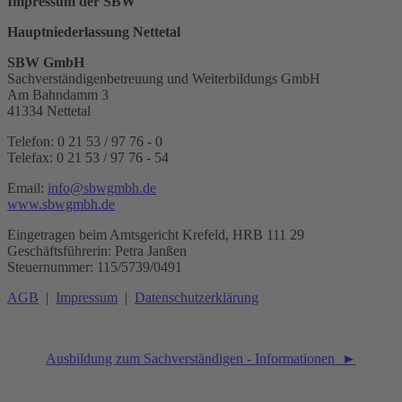
Impressum der SBW
Hauptniederlassung Nettetal
SBW GmbH
Sachverständigenbetreuung und Weiterbildungs GmbH
Am Bahndamm 3
41334 Nettetal
Telefon: 0 21 53 / 97 76 - 0
Telefax: 0 21 53 / 97 76 - 54
Email:
info@sbwgmbh.de
www.sbwgmbh.de
Eingetragen beim Amtsgericht Krefeld, HRB 111 29
Geschäftsführerin: Petra Janßen
Steuernummer: 115/5739/0491
AGB
|
Impressum
|
Datenschutzerklärung
Ausbildung zum Sachverständigen - Informationen ►