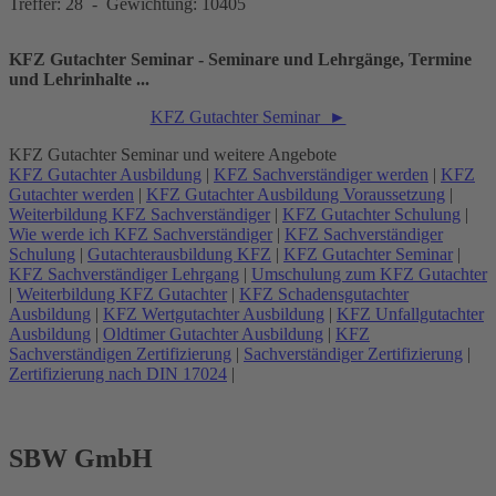
Treffer: 28 - Gewichtung: 10405
KFZ Gutachter Seminar - Seminare und Lehrgänge, Termine
und Lehrinhalte ...
KFZ Gutachter Seminar ►
KFZ Gutachter Seminar und weitere Angebote
KFZ Gutachter Ausbildung
|
KFZ Sachverständiger werden
|
KFZ
Gutachter werden
|
KFZ Gutachter Ausbildung Voraussetzung
|
Weiterbildung KFZ Sachverständiger
|
KFZ Gutachter Schulung
|
Wie werde ich KFZ Sachverständiger
|
KFZ Sachverständiger
Schulung
|
Gutachterausbildung KFZ
|
KFZ Gutachter Seminar
|
KFZ Sachverständiger Lehrgang
|
Umschulung zum KFZ Gutachter
|
Weiterbildung KFZ Gutachter
|
KFZ Schadensgutachter
Ausbildung
|
KFZ Wertgutachter Ausbildung
|
KFZ Unfallgutachter
Ausbildung
|
Oldtimer Gutachter Ausbildung
|
KFZ
Sachverständigen Zertifizierung
|
Sachverständiger Zertifizierung
|
Zertifizierung nach DIN 17024
|
SBW GmbH