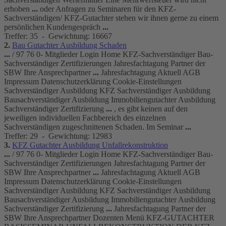
erhoben
...
oder Anfragen zu
Seminar
en für den
KFZ
-
Sachverständigen/
KFZ
-
Gutachter
stehen wir ihnen gerne zu einem
persönlichen Kundengespräch
...
Treffer: 35 - Gewichtung: 16667
2.
Bau
Gutachter
Ausbildung Schaden
...
/ 97 76 0- Mitglieder Login Home
KFZ
-Sachverständiger Bau-
Sachverständiger Zertifizierungen Jahresfachtagung Partner der
SBW Ihre Ansprechpartner
...
Jahresfachtagung Aktuell AGB
Impressum Datenschutzerklärung Cookie-Einstellungen
Sachverständiger Ausbildung
KFZ
Sachverständiger Ausbildung
Bausachverständiger Ausbildung Immobilien
gutachter
Ausbildung
Sachverständiger Zertifizierung
...
, es gibt keinen auf den
jeweiligen individuellen Fachbereich des einzelnen
Sachverständigen zugeschnittenen Schaden. Im
Seminar
...
Treffer: 29 - Gewichtung: 12983
3.
KFZ
Gutachter
Ausbildung Unfallrekonstruktion
...
/ 97 76 0- Mitglieder Login Home
KFZ
-Sachverständiger Bau-
Sachverständiger Zertifizierungen Jahresfachtagung Partner der
SBW Ihre Ansprechpartner
...
Jahresfachtagung Aktuell AGB
Impressum Datenschutzerklärung Cookie-Einstellungen
Sachverständiger Ausbildung
KFZ
Sachverständiger Ausbildung
Bausachverständiger Ausbildung Immobilien
gutachter
Ausbildung
Sachverständiger Zertifizierung
...
Jahresfachtagung Partner der
SBW Ihre Ansprechpartner Dozenten Menü
KFZ
-
GUTACHTER