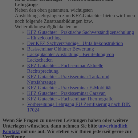
Lehrgänge
Neben den oben genannten, wichtigsten
Ausbildungslehrgängen zum KFZ-Gutachter bieten wir Ihnen
noch folgende Zusatzausbildungen bzw.
Weiterbildungsmöglichkeiten an:
KFZ Gutachter - Praktische Sachverständigenschulung
– Einzelcoaching
Der KFZ-Sachverständige - Unfallrekonstruktion
Basisseminar Oldtimer Bewertung
Lackgutachter Ausbildung - Beurteilung von
Lackschäden
KFZ Gutachter - Fachseminar Aktuelle
Rechtsprechung
KFZ Gutachter - Praxisseminar Tank- und
Nutzfahrzeuge
KFZ Gutachter - Praxisseminar E-Mobilität
KFZ Gutachter - Praxisseminar Caravan
KFZ Gutachter - Fachseminar Thermografie
Vorbereitungs Lehrgang EU Zertifizierung nach DIN
17024
Wenn Sie Fragen zu unseren Leistungen haben oder weitere
Unterlagen wünschen, dann nehmen Sie bitte
unverbindlich
Kontakt
mit uns auf. Wir stehen wir Ihnen jederzeit gerne zur
Verfügung.